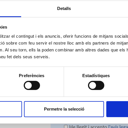
Detalls
OELL
kies
tzar el contingut i els anuncis, oferir funcions de mitjans socials i
 sobre com feu servir el nostre lloc amb els partners de mitjans 
m. Al seu torn, ells la poden combinar amb altres dades que els 
Envia'ns un missatge per 
 heu fet dels seus serveis.
Preferències
Estadístiques
Permetre la selecció
He llegit i accepto
l'avís lega